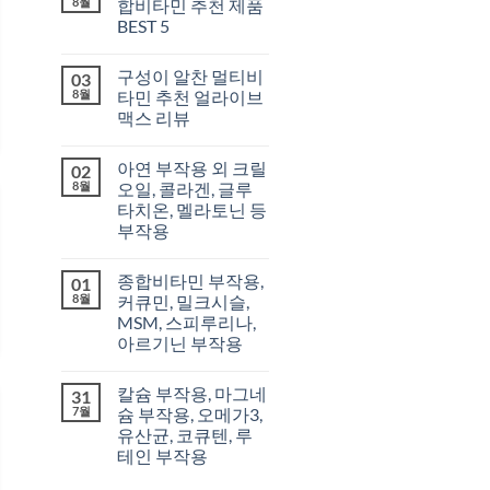
8월
합비타민 추천 제품
BEST 5
구성이 알찬 멀티비
03
8월
타민 추천 얼라이브
맥스 리뷰
아연 부작용 외 크릴
02
8월
오일, 콜라겐, 글루
타치온, 멜라토닌 등
부작용
종합비타민 부작용,
01
8월
커큐민, 밀크시슬,
MSM, 스피루리나,
아르기닌 부작용
칼슘 부작용, 마그네
31
7월
슘 부작용, 오메가3,
유산균, 코큐텐, 루
테인 부작용