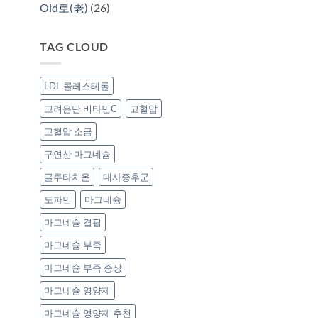
Old로(老)
(26)
TAG CLOUD
LDL 콜레스테롤
고려은단 비타민C
고혈압
고혈압 소금
구연산 마그네슘
글루타치온
대사증후군
도파민
마그네슘
마그네슘 결핍
마그네슘 부족
마그네슘 부족 증상
마그네슘 영양제
마그네슘 영양제 추천