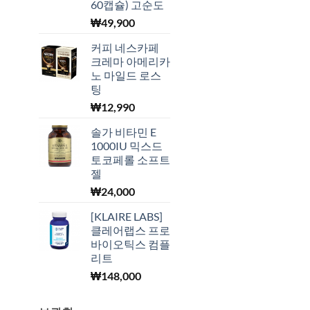
60캡슐) 고순도
₩
49,900
커피 네스카페
크레마 아메리카
노 마일드 로스
팅
₩
12,990
솔가 비타민 E
1000IU 믹스드
토코페롤 소프트
젤
₩
24,000
[KLAIRE LABS]
클레어랩스 프로
바이오틱스 컴플
리트
₩
148,000