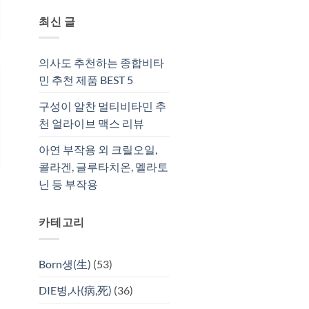
최신 글
의사도 추천하는 종합비타
민 추천 제품 BEST 5
구성이 알찬 멀티비타민 추
천 얼라이브 맥스 리뷰
아연 부작용 외 크릴오일,
콜라겐, 글루타치온, 멜라토
닌 등 부작용
카테고리
Born생(生)
(53)
DIE병,사(病,死)
(36)