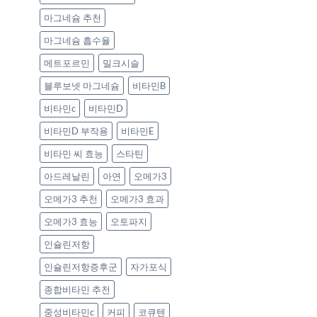
마그네슘 추천
마그네슘 흡수율
메트포르민
밀크시슬
블루보넷 마그네슘
비타민B
비타민c
비타민D
비타민D 부작용
비타민E
비타민 씨 효능
스타틴
아드레날린
아연
오메가3
오메가3 추천
오메가3 효과
오메가3 효능
오토파지
인슐린저항
인슐린저항증후군
자가포식
종합비타민 추천
중성비타민c
커피
코큐텐