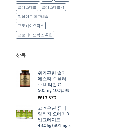
콜레스테롤
콜레스테롤약
킬레이트 마그네슘
프로바이오틱스
프로바이오틱스 추천
상품
위가편한 솔가
에스터-C 플러
스 비타민 C
500mg 100캡슐
₩
13,570
고려은단 퓨어
알티지 오메가3
업그레이드
48.06g (801mg x