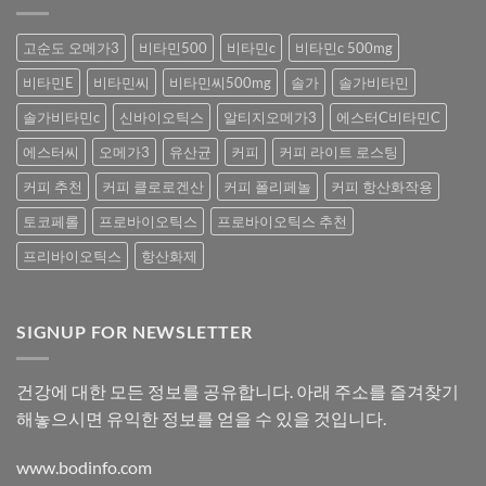
고순도 오메가3
비타민500
비타민c
비타민c 500mg
비타민E
비타민씨
비타민씨500mg
솔가
솔가비타민
솔가비타민c
신바이오틱스
알티지오메가3
에스터C비타민C
에스터씨
오메가3
유산균
커피
커피 라이트 로스팅
커피 추천
커피 클로로겐산
커피 폴리페놀
커피 항산화작용
토코페롤
프로바이오틱스
프로바이오틱스 추천
프리바이오틱스
항산화제
SIGNUP FOR NEWSLETTER
건강에 대한 모든 정보를 공유합니다. 아래 주소를 즐겨찾기
해놓으시면 유익한 정보를 얻을 수 있을 것입니다.
www.bodinfo.com