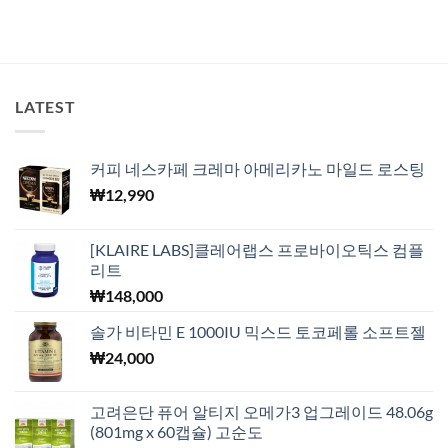
LATEST
커피 네스카페 크레마 아메리카노 마일드 로스팅
₩
12,990
[KLAIRE LABS]클레어랩스 프로바이오틱스 컴플
리트
₩
148,000
솔가 비타민 E 1000IU 믹스드 토코페롤 소프트젤
₩
24,000
고려은단 퓨어 알티지 오메가3 업그레이드 48.06g
(801mg x 60캡슐) 고순도