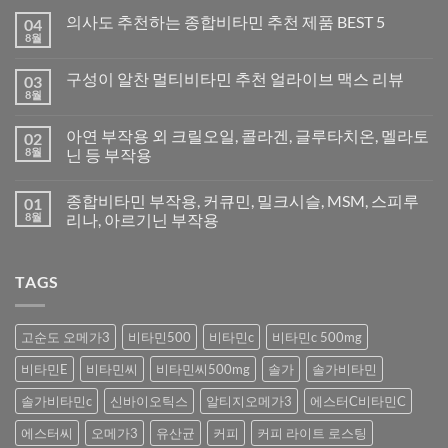
의사도 추천하는 종합비타민 추천 제품 BEST 5
04
8월
구성이 알찬 멀티비타민 추천 얼라이브 맥스 리뷰
03
8월
아연 부작용 외 크릴오일, 콜라겐, 글루타치온, 멜라토
02
8월
닌 등 부작용
종합비타민 부작용, 커큐민, 밀크시슬, MSM, 스피루
01
8월
리나, 아르기닌 부작용
TAGS
고순도 오메가3
비타민500
비타민c
비타민c 500mg
비타민E
비타민씨
비타민씨500mg
솔가
솔가비타민
솔가비타민c
신바이오틱스
알티지오메가3
에스터C비타민C
에스터씨
오메가3
유산균
커피
커피 라이트 로스팅