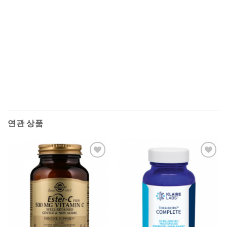
연관 상품
Add to
Add to
wishlist
wishlist