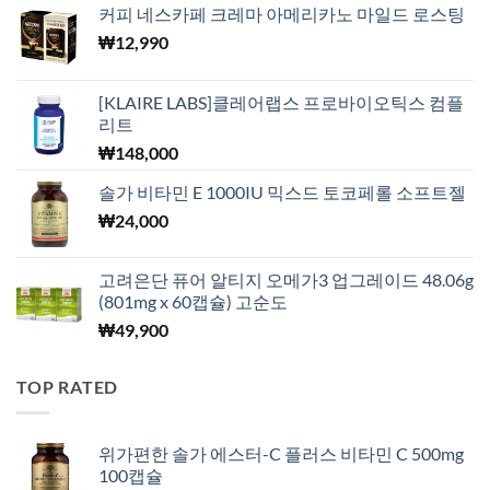
커피 네스카페 크레마 아메리카노 마일드 로스팅
₩
12,990
[KLAIRE LABS]클레어랩스 프로바이오틱스 컴플
리트
₩
148,000
솔가 비타민 E 1000IU 믹스드 토코페롤 소프트젤
₩
24,000
고려은단 퓨어 알티지 오메가3 업그레이드 48.06g
(801mg x 60캡슐) 고순도
₩
49,900
TOP RATED
위가편한 솔가 에스터-C 플러스 비타민 C 500mg
100캡슐