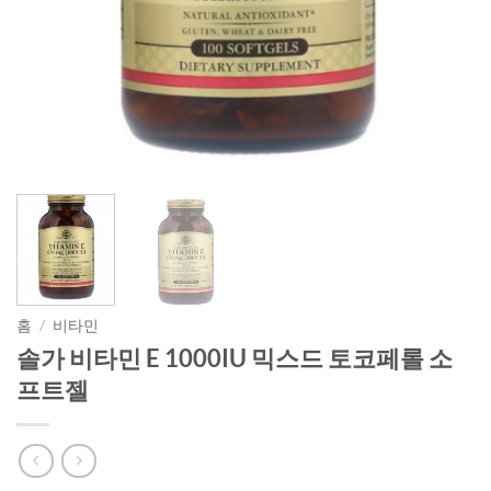
홈
/
비타민
솔가 비타민 E 1000IU 믹스드 토코페롤 소
프트젤