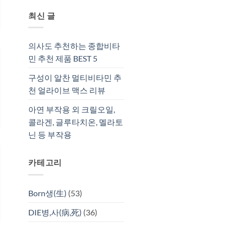
최신 글
의사도 추천하는 종합비타
민 추천 제품 BEST 5
구성이 알찬 멀티비타민 추
천 얼라이브 맥스 리뷰
아연 부작용 외 크릴오일,
콜라겐, 글루타치온, 멜라토
닌 등 부작용
카테고리
Born생(生)
(53)
DIE병,사(病,死)
(36)