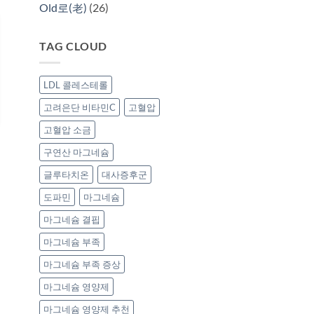
Old로(老)
(26)
TAG CLOUD
LDL 콜레스테롤
고려은단 비타민C
고혈압
고혈압 소금
구연산 마그네슘
글루타치온
대사증후군
도파민
마그네슘
마그네슘 결핍
마그네슘 부족
마그네슘 부족 증상
마그네슘 영양제
마그네슘 영양제 추천