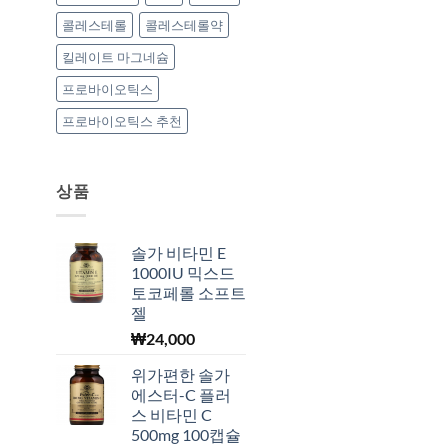
콜레스테롤
콜레스테롤약
킬레이트 마그네슘
프로바이오틱스
프로바이오틱스 추천
상품
솔가 비타민 E
1000IU 믹스드
토코페롤 소프트
젤
₩
24,000
위가편한 솔가
에스터-C 플러
스 비타민 C
500mg 100캡슐