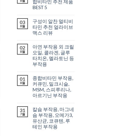
8월
합비타민 추천 제품
BEST 5
구성이 알찬 멀티비
03
8월
타민 추천 얼라이브
맥스 리뷰
아연 부작용 외 크릴
02
8월
오일, 콜라겐, 글루
타치온, 멜라토닌 등
부작용
종합비타민 부작용,
01
8월
커큐민, 밀크시슬,
MSM, 스피루리나,
아르기닌 부작용
칼슘 부작용, 마그네
31
7월
슘 부작용, 오메가3,
유산균, 코큐텐, 루
테인 부작용