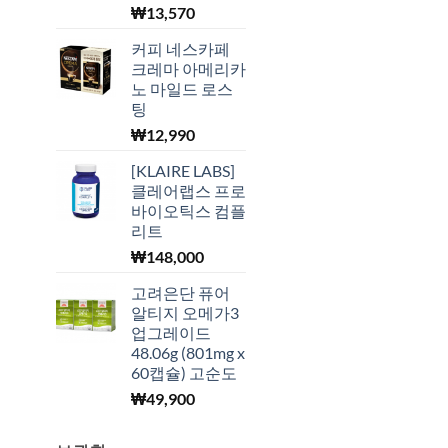
₩
13,570
커피 네스카페
크레마 아메리카
노 마일드 로스
팅
₩
12,990
[KLAIRE LABS]
클레어랩스 프로
바이오틱스 컴플
리트
₩
148,000
고려은단 퓨어
알티지 오메가3
업그레이드
48.06g (801mg x
60캡슐) 고순도
₩
49,900