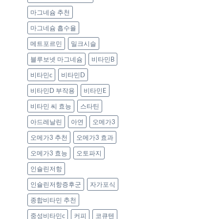
마그네슘 추천
마그네슘 흡수율
메트포르민
밀크시슬
블루보넷 마그네슘
비타민B
비타민c
비타민D
비타민D 부작용
비타민E
비타민 씨 효능
스타틴
아드레날린
아연
오메가3
오메가3 추천
오메가3 효과
오메가3 효능
오토파지
인슐린저항
인슐린저항증후군
자가포식
종합비타민 추천
중성비타민c
커피
코큐텐