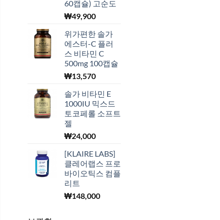
60캡슐) 고순도
₩
49,900
위가편한 솔가
에스터-C 플러
스 비타민 C
500mg 100캡슐
₩
13,570
솔가 비타민 E
1000IU 믹스드
토코페롤 소프트
젤
₩
24,000
[KLAIRE LABS]
클레어랩스 프로
바이오틱스 컴플
리트
₩
148,000