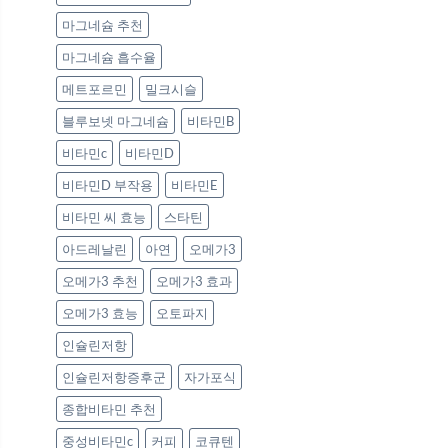
마그네슘 추천
마그네슘 흡수율
메트포르민
밀크시슬
블루보넷 마그네슘
비타민B
비타민c
비타민D
비타민D 부작용
비타민E
비타민 씨 효능
스타틴
아드레날린
아연
오메가3
오메가3 추천
오메가3 효과
오메가3 효능
오토파지
인슐린저항
인슐린저항증후군
자가포식
종합비타민 추천
중성비타민c
커피
코큐텐