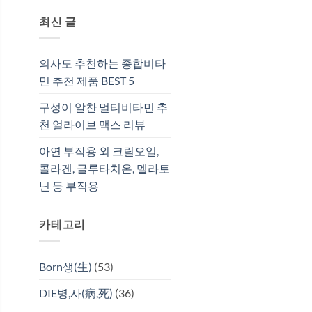
최신 글
의사도 추천하는 종합비타
민 추천 제품 BEST 5
구성이 알찬 멀티비타민 추
천 얼라이브 맥스 리뷰
아연 부작용 외 크릴오일,
콜라겐, 글루타치온, 멜라토
닌 등 부작용
카테고리
Born생(生)
(53)
DIE병,사(病,死)
(36)