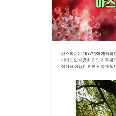
아스피린은
1897
년에 개발되
라테스도 사용한 천연 진통제
실산을 이용한 천연 진통제 입