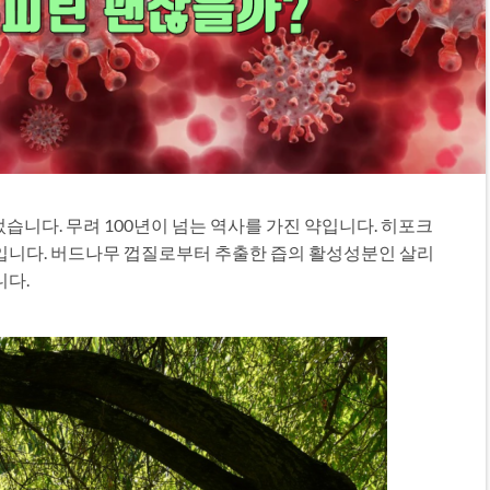
었습니다
.
무려
100
년이 넘는 역사를 가진 약입니다
.
히포크
 입니다
.
버드나무 껍질로부터 추출한 즙의 활성성분인 살리
니다
.