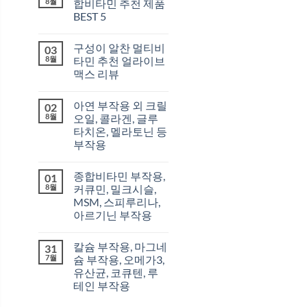
8월
합비타민 추천 제품
BEST 5
구성이 알찬 멀티비
03
8월
타민 추천 얼라이브
맥스 리뷰
아연 부작용 외 크릴
02
8월
오일, 콜라겐, 글루
타치온, 멜라토닌 등
부작용
종합비타민 부작용,
01
8월
커큐민, 밀크시슬,
MSM, 스피루리나,
아르기닌 부작용
칼슘 부작용, 마그네
31
7월
슘 부작용, 오메가3,
유산균, 코큐텐, 루
테인 부작용