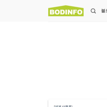
블
DIE병,사(病,死)