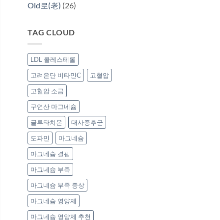
Old로(老)
(26)
TAG CLOUD
LDL 콜레스테롤
고려은단 비타민C
고혈압
고혈압 소금
구연산 마그네슘
글루타치온
대사증후군
도파민
마그네슘
마그네슘 결핍
마그네슘 부족
마그네슘 부족 증상
마그네슘 영양제
마그네슘 영양제 추천