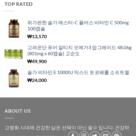
TOP RATED
위가편한 솔가 에스터-C 플러스 비타민 C 500mg
100캡슐
₩
13,570
고려은단 퓨어 알티지 오메가3 업그레이드 48.06g
(801mg x 60캡슐) 고순도
₩
49,900
솔가 비타민 E 1000IU 믹스드 토코페롤 소프트젤
₩
24,000
ABOUT US
고령화 시대에 건강한 삶은 선택이 아닌 필수 입니다. 건강하