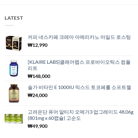
LATEST
커피 네스카페 크레마 아메리카노 마일드 로스팅
₩
12,990
[KLAIRE LABS]클레어랩스 프로바이오틱스 컴플
리트
₩
148,000
솔가 비타민 E 1000IU 믹스드 토코페롤 소프트젤
₩
24,000
고려은단 퓨어 알티지 오메가3 업그레이드 48.06g
(801mg x 60캡슐) 고순도
₩
49,900