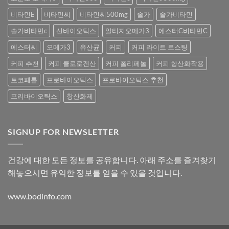
비타민E
비타민씨
비타민씨500mg
솔가
솔가비타민
솔가비타민c
신바이오틱스
알티지오메가3
에스터C비타민C
에스터씨
오메가3
유산균
커피
커피 라이트 로스팅
커피 추천
커피 클로로겐산
커피 폴리페놀
커피 항산화작용
토코페롤
프로바이오틱스
프로바이오틱스 추천
프리바이오틱스
항산화제
SIGNUP FOR NEWSLETTER
건강에 대한 모든 정보를 공유합니다. 아래 주소를 즐겨찾기
해놓으시면 유익한 정보를 얻을 수 있을 것입니다.
www.bodinfo.com