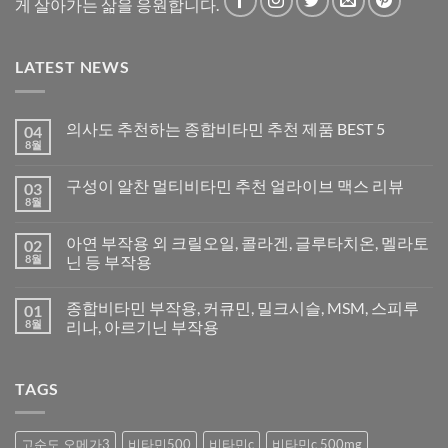
게 살아가는 삶을 응원합니다.
LATEST NEWS
의사도 추천하는 종합비타민 추천 제품 BEST 5
04
8월
구성이 알찬 멀티비타민 추천 얼라이브 맥스 리뷰
03
8월
아연 부작용 외 크릴오일, 콜라겐, 글루타치온, 멜라토
02
8월
닌 등 부작용
종합비타민 부작용, 커큐민, 밀크시슬, MSM, 스피루
01
8월
리나, 아르기닌 부작용
TAGS
고순도 오메가3
비타민500
비타민c
비타민c 500mg