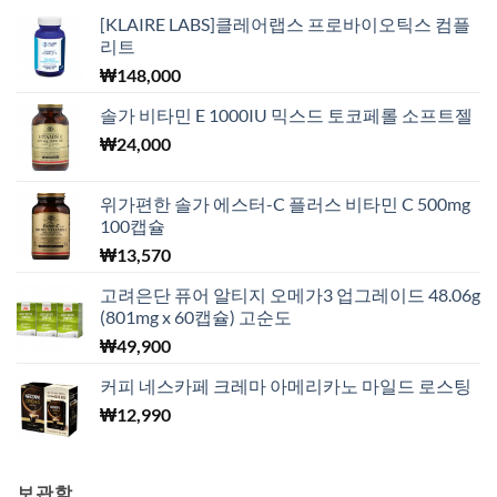
[KLAIRE LABS]클레어랩스 프로바이오틱스 컴플
리트
₩
148,000
솔가 비타민 E 1000IU 믹스드 토코페롤 소프트젤
₩
24,000
위가편한 솔가 에스터-C 플러스 비타민 C 500mg
100캡슐
₩
13,570
고려은단 퓨어 알티지 오메가3 업그레이드 48.06g
(801mg x 60캡슐) 고순도
₩
49,900
커피 네스카페 크레마 아메리카노 마일드 로스팅
₩
12,990
보관함