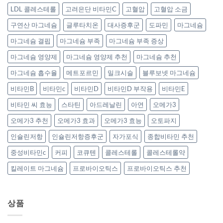
LDL 콜레스테롤
고려은단 비타민C
고혈압
고혈압 소금
구연산 마그네슘
글루타치온
대사증후군
도파민
마그네슘
마그네슘 결핍
마그네슘 부족
마그네슘 부족 증상
마그네슘 영양제
마그네슘 영양제 추천
마그네슘 추천
마그네슘 흡수율
메트포르민
밀크시슬
블루보넷 마그네슘
비타민B
비타민c
비타민D
비타민D 부작용
비타민E
비타민 씨 효능
스타틴
아드레날린
아연
오메가3
오메가3 추천
오메가3 효과
오메가3 효능
오토파지
인슐린저항
인슐린저항증후군
자가포식
종합비타민 추천
중성비타민c
커피
코큐텐
콜레스테롤
콜레스테롤약
킬레이트 마그네슘
프로바이오틱스
프로바이오틱스 추천
상품