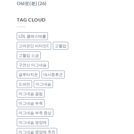
Old로(老)
(26)
TAG CLOUD
LDL 콜레스테롤
고려은단 비타민C
고혈압
고혈압 소금
구연산 마그네슘
글루타치온
대사증후군
도파민
마그네슘
마그네슘 결핍
마그네슘 부족
마그네슘 부족 증상
마그네슘 영양제
마그네슘 영양제 추천