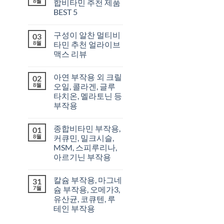
8월
합비타민 추천 제품
BEST 5
구성이 알찬 멀티비
03
8월
타민 추천 얼라이브
맥스 리뷰
아연 부작용 외 크릴
02
8월
오일, 콜라겐, 글루
타치온, 멜라토닌 등
부작용
종합비타민 부작용,
01
8월
커큐민, 밀크시슬,
MSM, 스피루리나,
아르기닌 부작용
칼슘 부작용, 마그네
31
7월
슘 부작용, 오메가3,
유산균, 코큐텐, 루
테인 부작용