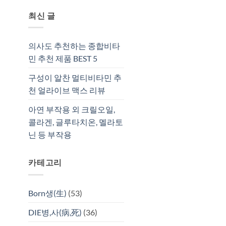
최신 글
의사도 추천하는 종합비타
민 추천 제품 BEST 5
구성이 알찬 멀티비타민 추
천 얼라이브 맥스 리뷰
아연 부작용 외 크릴오일,
콜라겐, 글루타치온, 멜라토
닌 등 부작용
카테고리
Born생(生)
(53)
DIE병,사(病,死)
(36)