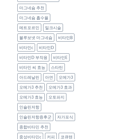
마그네슘 추천
마그네슘 흡수율
메트포르민
밀크시슬
블루보넷 마그네슘
비타민B
비타민c
비타민D
비타민D 부작용
비타민E
비타민 씨 효능
스타틴
아드레날린
아연
오메가3
오메가3 추천
오메가3 효과
오메가3 효능
오토파지
인슐린저항
인슐린저항증후군
자가포식
종합비타민 추천
중성비타민c
커피
코큐텐