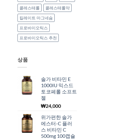
콜레스테롤
콜레스테롤약
킬레이트 마그네슘
프로바이오틱스
프로바이오틱스 추천
상품
솔가 비타민 E
1000IU 믹스드
토코페롤 소프트
젤
₩
24,000
위가편한 솔가
에스터-C 플러
스 비타민 C
500mg 100캡슐