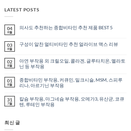
LATEST POSTS
의사도 추천하는 종합비타민 추천 제품 BEST 5
04
8월
구성이 알찬 멀티비타민 추천 얼라이브 맥스 리뷰
03
8월
아연 부작용 외 크릴오일, 콜라겐, 글루타치온, 멜라토
02
8월
닌 등 부작용
종합비타민 부작용, 커큐민, 밀크시슬, MSM, 스피루
01
8월
리나, 아르기닌 부작용
칼슘 부작용, 마그네슘 부작용, 오메가3, 유산균, 코큐
31
7월
텐, 루테인 부작용
최신 글