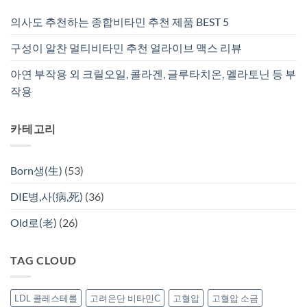
의사도 추천하는 종합비타민 추천 제품 BEST 5
구성이 알찬 멀티비타민 추천 얼라이브 맥스 리뷰
아연 부작용 외 크릴오일, 콜라겐, 글루타치온, 멜라토닌 등 부
작용
카테고리
Born생(生)
(53)
DIE병,사(病,死)
(36)
Old로(老)
(26)
TAG CLOUD
LDL 콜레스테롤
고려은단 비타민C
고혈압
고혈압 소금