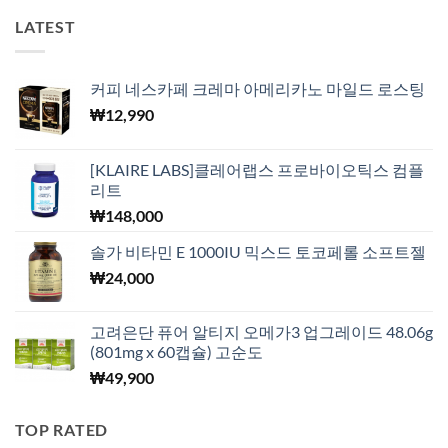
LATEST
커피 네스카페 크레마 아메리카노 마일드 로스팅
₩
12,990
[KLAIRE LABS]클레어랩스 프로바이오틱스 컴플
리트
₩
148,000
솔가 비타민 E 1000IU 믹스드 토코페롤 소프트젤
₩
24,000
고려은단 퓨어 알티지 오메가3 업그레이드 48.06g
(801mg x 60캡슐) 고순도
₩
49,900
TOP RATED