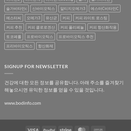
솔가비타민c
신바이오틱스
알티지오메가3
에스터C비타민C
에스터씨
오메가3
유산균
커피
커피 라이트 로스팅
커피 추천
커피 클로로겐산
커피 폴리페놀
커피 항산화작용
토코페롤
프로바이오틱스
프로바이오틱스 추천
프리바이오틱스
항산화제
SIGNUP FOR NEWSLETTER
건강에 대한 모든 정보를 공유합니다. 아래 주소를 즐겨찾기
해놓으시면 유익한 정보를 얻을 수 있을 것입니다.
www.bodinfo.com