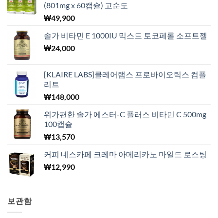
(801mg x 60캡슐) 고순도
₩
49,900
솔가 비타민 E 1000IU 믹스드 토코페롤 소프트젤
₩
24,000
[KLAIRE LABS]클레어랩스 프로바이오틱스 컴플
리트
₩
148,000
위가편한 솔가 에스터-C 플러스 비타민 C 500mg
100캡슐
₩
13,570
커피 네스카페 크레마 아메리카노 마일드 로스팅
₩
12,990
보관함