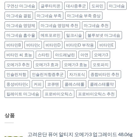
구연산 마그네슘
글루타치온
대사증후군
도파민
마그네슘
마그네슘 결핍
마그네슘 부족
마그네슘 부족 증상
마그네슘 영양제
마그네슘 영양제 추천
마그네슘 추천
마그네슘 흡수율
메트포르민
밀크시슬
블루보넷 마그네슘
비타민B
비타민c
비타민D
비타민D 부작용
비타민E
비타민 씨 효능
스타틴
아드레날린
아연
오메가3
오메가3 추천
오메가3 효과
오메가3 효능
오토파지
인슐린저항
인슐린저항증후군
자가포식
종합비타민 추천
중성비타민c
커피
코큐텐
콜레스테롤
콜레스테롤약
킬레이트 마그네슘
프로바이오틱스
프로바이오틱스 추천
상품
고려은단 퓨어 알티지 오메가3 업그레이드 48.06g