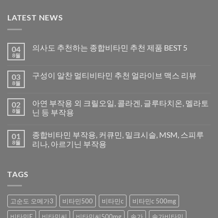
LATEST NEWS
의사도 추천하는 종합비타민 추천 제품 BEST 5
04
8월
구성이 알찬 멀티비타민 추천 얼라이브 맥스 리뷰
03
8월
아연 부작용 외 크릴오일, 콜라겐, 글루타치온, 멜라토
02
8월
닌 등 부작용
종합비타민 부작용, 커큐민, 밀크시슬, MSM, 스피루
01
8월
리나, 아르기닌 부작용
TAGS
고순도 오메가3
비타민500
비타민c
비타민c 500mg
비타민E
비타민씨
비타민씨500mg
솔가
솔가비타민